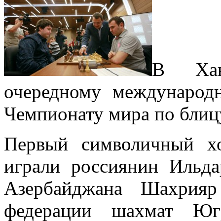
В Хан
очередному междунаро
Чемпионату мира по блиц
Первый символичный хо
играли россиянин Ильда
Азербайджана Шахрияр М
федерации шахмат Югр