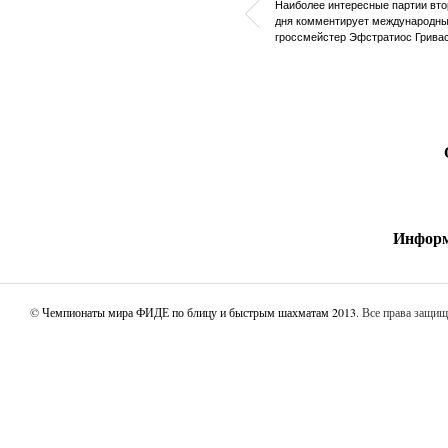
Наиболее интересные партии вто
дня комментирует международн
гроссмейстер Эфстратиос Грива
Информ
©
Чемпионаты мира ФИДЕ по блицу и быстрым шахматам 2013
. Все права защи