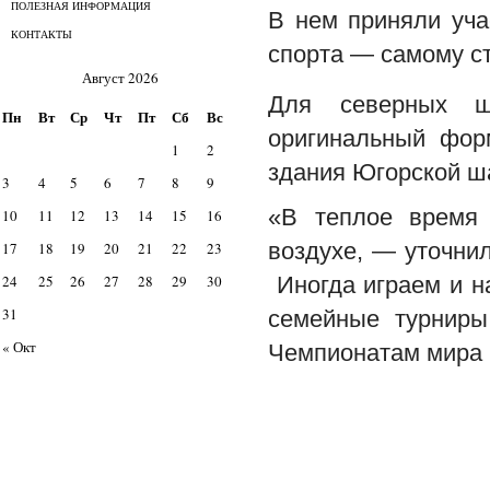
ПОЛЕЗНАЯ ИНФОРМАЦИЯ
В нем приняли уча
КОНТАКТЫ
спорта — самому с
Август 2026
Для северных ш
Пн
Вт
Ср
Чт
Пт
Сб
Вс
оригинальный фор
1
2
здания Югорской ш
3
4
5
6
7
8
9
«В теплое время
10
11
12
13
14
15
16
воздухе, — уточни
17
18
19
20
21
22
23
24
25
26
27
28
29
30
Иногда играем и н
31
семейные турниры
« Окт
Чемпионатам мира 