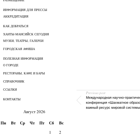
РАЗМЕЩЕНИЕ
ИНФОРМАЦИЯ ДЛЯ ПРЕССЫ
АККРЕДИТАЦИЯ
КАК ДОБРАТЬСЯ
ХАНТЫ-МАНСИЙСК СЕГОДНЯ
МУЗЕИ, ТЕАТРЫ, ГАЛЕРЕИ
ГОРОДСКАЯ АФИША
ПОЛЕЗНАЯ ИНФОРМАЦИЯ
О ГОРОДЕ
РЕСТОРАНЫ, КАФЕ И БАРЫ
СПРАВОЧНИК
ССЫЛКИ
Previous post
Международная научно-практиче
КОНТАКТЫ
конференция «Шахматное образо
важный ресурс мировой системы
Август 2026
Пн
Вт
Ср
Чт
Пт
Сб
Вс
1
2