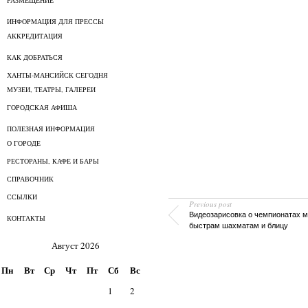
РАЗМЕЩЕНИЕ
ИНФОРМАЦИЯ ДЛЯ ПРЕССЫ
АККРЕДИТАЦИЯ
КАК ДОБРАТЬСЯ
ХАНТЫ-МАНСИЙСК СЕГОДНЯ
МУЗЕИ, ТЕАТРЫ, ГАЛЕРЕИ
ГОРОДСКАЯ АФИША
ПОЛЕЗНАЯ ИНФОРМАЦИЯ
О ГОРОДЕ
РЕСТОРАНЫ, КАФЕ И БАРЫ
СПРАВОЧНИК
ССЫЛКИ
Previous post
Видеозарисовка о чемпионатах м
КОНТАКТЫ
быстрам шахматам и блицу
Август 2026
Пн
Вт
Ср
Чт
Пт
Сб
Вс
1
2