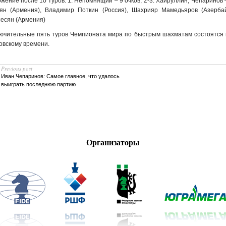
жение после 10 туров: 1. Непомнящий – 9 очков; 2-3. Хайруллин, Чепаринов –
ян (Армения), Владимир Поткин (Россия), Шахрияр Мамедьяров (Азербай
есян (Армения)
ючительные пять туров Чемпионата мира по быстрым шахматам состоятся в 
овскому времени.
Previous post
Иван Чепаринов: Самое главное, что удалось
выиграть последнюю партию
Организаторы