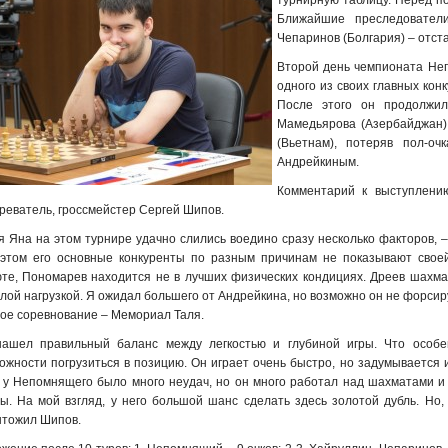
турнирную таблицу.
Перед по
Ближайшие преследовател
Чепаринов (Болгария) – отста
Второй день чемпионата Неп
одного из своих главных кон
После этого он продолжил
Мамедьярова (Азербайджан),
(Вьетнам), потеряв пол-о
Андрейкиным.
Комментарий к выступлени
реватель, гроссмейстер Сергей Шипов.
я Яна на этом турнире удачно слились воедино сразу несколько факторов, 
этом его основные конкуренты по разным причинам не показывают своей
те, Пономарев находится не в лучших физических кондициях. Дреев шахмат
лой нагрузкой. Я ожидал большего от Андрейкина, но возможно он не форсируе
ое соревнование – Мемориал Таля.
ашел правильный баланс между легкостью и глубиной игры. Что особе
ожности погрузиться в позицию. Он играет очень быстро, но задумывается 
 у Непомнящего было много неудач, но он много работал над шахматами и
ы. На мой взгляд, у него большой шанс сделать здесь золотой дубль. Но,
тожил Шипов.