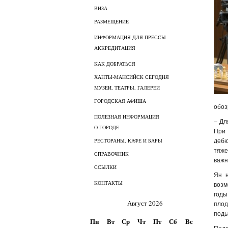
ВИЗА
РАЗМЕЩЕНИЕ
ИНФОРМАЦИЯ ДЛЯ ПРЕССЫ
АККРЕДИТАЦИЯ
КАК ДОБРАТЬСЯ
ХАНТЫ-МАНСИЙСК СЕГОДНЯ
МУЗЕИ, ТЕАТРЫ, ГАЛЕРЕИ
ГОРОДСКАЯ АФИША
обоз
ПОЛЕЗНАЯ ИНФОРМАЦИЯ
– Дл
О ГОРОДЕ
При 
РЕСТОРАНЫ, КАФЕ И БАРЫ
дебю
тяже
СПРАВОЧНИК
важн
ССЫЛКИ
Ян н
КОНТАКТЫ
возм
годы
Август 2026
плод
поды
Пн
Вт
Ср
Чт
Пт
Сб
Вс