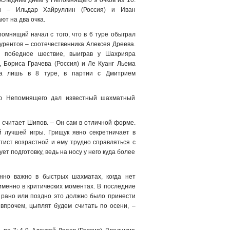
следним днем у Непомнящего 9 очков из 10.
и – Ильдар Хайруллин (Россия) и Иван
ют на два очка.
омнящий начал с того, что в 6 туре обыграл
курентов – соотечественника Алексея Дреева.
 победное шествие, выиграв у Шахрияра
 Бориса Грачева (Россия) и Ле Куанг Льема
чка лишь в 8 туре, в партии с Дмитрием
ю Непомнящего дал известный шахматный
– считает Шипов. – Он сам в отличной форме.
 лучшей игры. Грищук явно секретничает в
ист возрастной и ему трудно справляться с
т подготовку, ведь на носу у него куда более
нно важно в быстрых шахматах, когда нет
именно в критических моментах. В последние
 рано или поздно это должно было принести
 впрочем, цыплят будем считать по осени, –