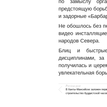
по замыслу орга
предстоящую борьбу
и задорные «Барбар
Не обошлось без п
видео инсталляцие
народов Севера.
Блиц и быстры
дисциплинами, за
получилась и цере
увлекательная борь
Previous post
В Ханты-Мансийске заложен пер
строительство буддистcкой часо