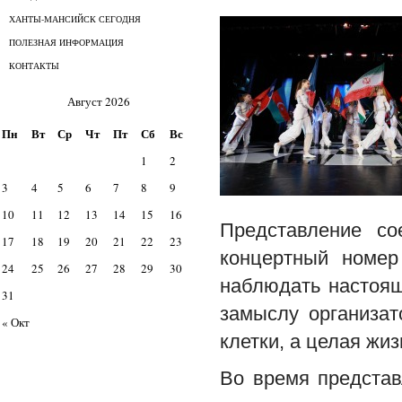
ХАНТЫ-МАНСИЙСК СЕГОДНЯ
ПОЛЕЗНАЯ ИНФОРМАЦИЯ
КОНТАКТЫ
Август 2026
Пн
Вт
Ср
Чт
Пт
Сб
Вс
1
2
3
4
5
6
7
8
9
10
11
12
13
14
15
16
Представление с
17
18
19
20
21
22
23
концертный номе
24
25
26
27
28
29
30
наблюдать настоя
31
замыслу организат
« Окт
клетки, а целая жиз
Во время представ